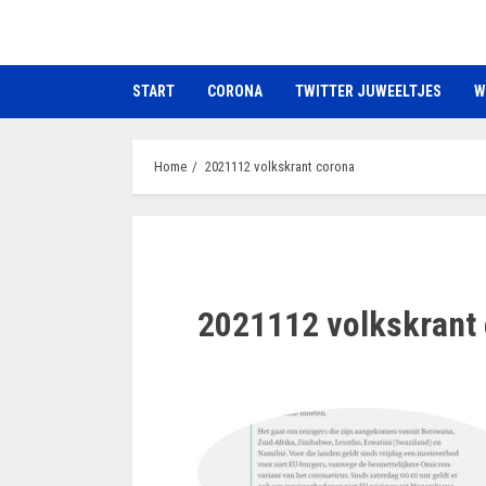
Ga
naar
de
START
CORONA
TWITTER JUWEELTJES
W
inhoud
Home
2021112 volkskrant corona
2021112 volkskrant