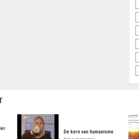
T
ier
De kern van humanisme