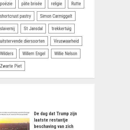
poëzie
pâte brisée
religie
Rutte
shortcrust pastry
Simon Carmiggelt
slavernij
St Jansdal
trekkertuig
uitstervende diersoorten
Viruswaarheid
Wilders
Willem Engel
Willie Nelson
Zwarte Piet
De dag dat Trump zijn
laatste restantje
beschaving van zich