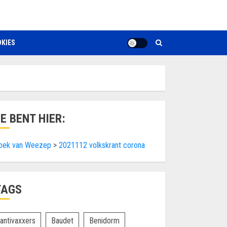
KIES
JE BENT HIER:
oek van Weezep
>
2021112 volkskrant corona
TAGS
antivaxxers
Baudet
Benidorm