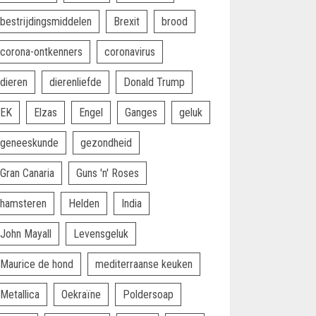
bestrijdingsmiddelen
Brexit
brood
corona-ontkenners
coronavirus
dieren
dierenliefde
Donald Trump
EK
Elzas
Engel
Ganges
geluk
geneeskunde
gezondheid
Gran Canaria
Guns 'n' Roses
hamsteren
Helden
India
John Mayall
Levensgeluk
Maurice de hond
mediterraanse keuken
Metallica
Oekraïne
Poldersoap