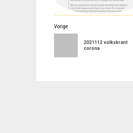
Doorgaan
Vorige
met
2021112 volkskrant
lezen
corona