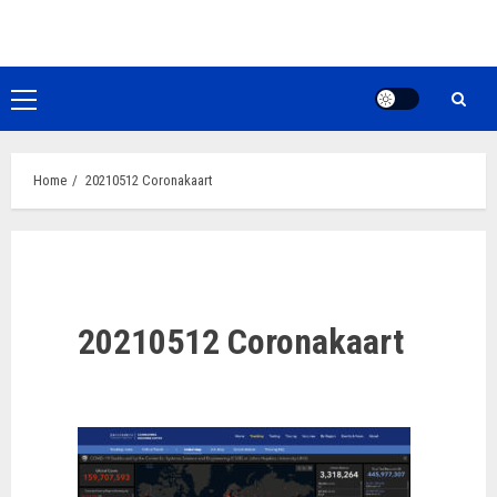
Ga
naar
de
inhoud
Primair
menu
Home
20210512 Coronakaart
20210512 Coronakaart