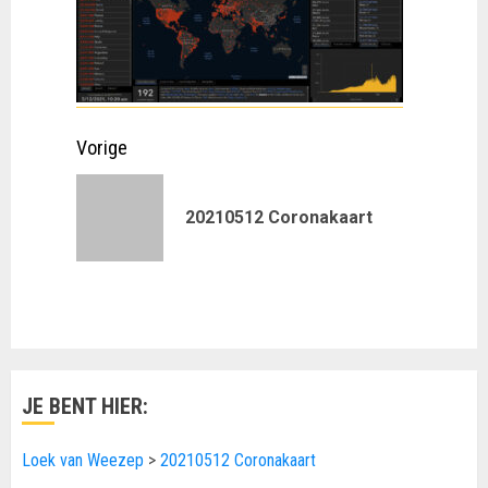
Doorgaan
Vorige
met
Vorig
20210512 Coronakaart
lezen
bericht:
JE BENT HIER:
Loek van Weezep
>
20210512 Coronakaart