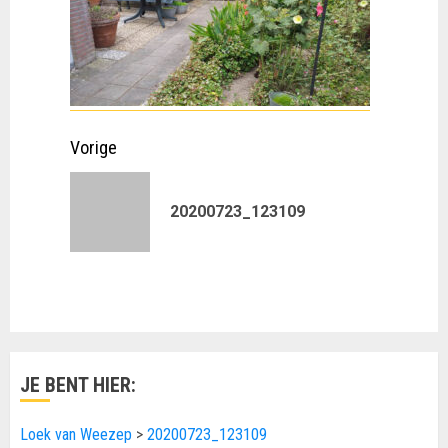
Doorgaan
Vorige
met
Vorig
20200723_123109
lezen
bericht:
JE BENT HIER:
Loek van Weezep
>
20200723_123109