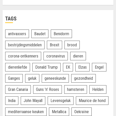
TAGS
antivaxxers
Baudet
Benidorm
bestrijdingsmiddelen
Brexit
brood
corona-ontkenners
coronavirus
dieren
dierenliefde
Donald Trump
EK
Elzas
Engel
Ganges
geluk
geneeskunde
gezondheid
Gran Canaria
Guns 'n' Roses
hamsteren
Helden
India
John Mayall
Levensgeluk
Maurice de hond
mediterraanse keuken
Metallica
Oekraïne