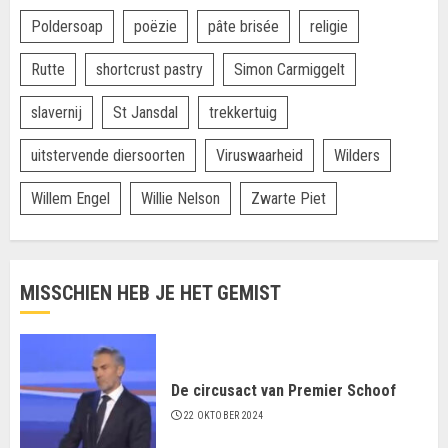
Poldersoap
poëzie
pâte brisée
religie
Rutte
shortcrust pastry
Simon Carmiggelt
slavernij
St Jansdal
trekkertuig
uitstervende diersoorten
Viruswaarheid
Wilders
Willem Engel
Willie Nelson
Zwarte Piet
MISSCHIEN HEB JE HET GEMIST
De circusact van Premier Schoof
22 OKTOBER 2024