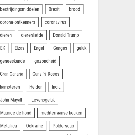
bestrijdingsmiddelen
Brexit
brood
corona-ontkenners
coronavirus
dieren
dierenliefde
Donald Trump
EK
Elzas
Engel
Ganges
geluk
geneeskunde
gezondheid
Gran Canaria
Guns 'n' Roses
hamsteren
Helden
India
John Mayall
Levensgeluk
Maurice de hond
mediterraanse keuken
Metallica
Oekraïne
Poldersoap