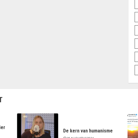
T
ier
De kern van humanisme