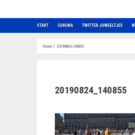
Ga
naar
de
START
CORONA
TWITTER JUWEELTJES
W
inhoud
Home
20190824_140855
20190824_140855