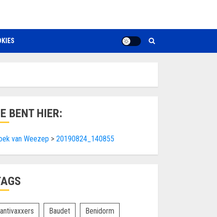
KIES
JE BENT HIER:
oek van Weezep
>
20190824_140855
TAGS
antivaxxers
Baudet
Benidorm