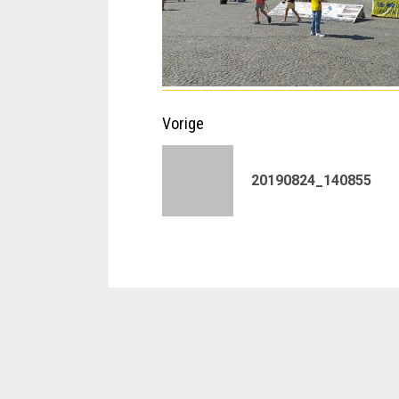
Doorgaan
Vorige
met
20190824_140855
lezen