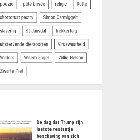
poëzie
pâte brisée
religie
Rutte
shortcrust pastry
Simon Carmiggelt
slavernij
St Jansdal
trekkertuig
uitstervende diersoorten
Viruswaarheid
Wilders
Willem Engel
Willie Nelson
Zwarte Piet
De dag dat Trump zijn
laatste restantje
beschaving van zich