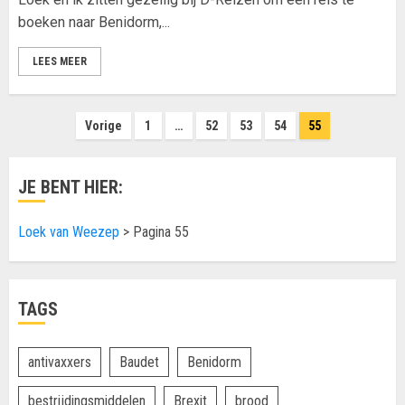
boeken naar Benidorm,...
LEES MEER
Berichten
Vorige
1
…
52
53
54
55
paginering
JE BENT HIER:
Loek van Weezep
>
Pagina 55
TAGS
antivaxxers
Baudet
Benidorm
bestrijdingsmiddelen
Brexit
brood