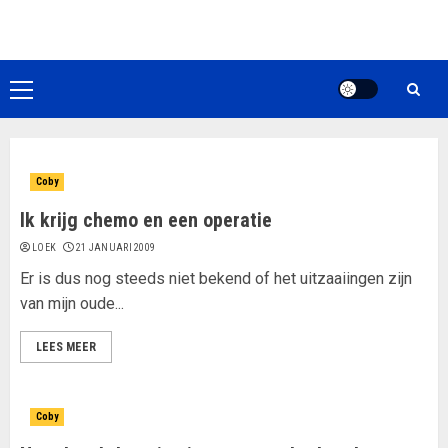
Ga
naar
de
inhoud
Primair
menu
Coby
Ik krijg chemo en een operatie
LOEK
21 JANUARI 2009
Er is dus nog steeds niet bekend of het uitzaaiingen zijn
van mijn oude...
LEES MEER
Coby