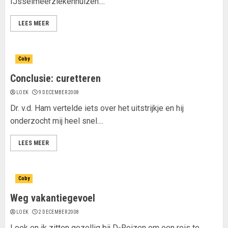
IJsselmeerziekenhuizen....
LEES MEER
Coby
Conclusie: curetteren
LOEK
9 DECEMBER 2008
Dr. v.d. Ham vertelde iets over het uitstrijkje en hij
onderzocht mij heel snel....
LEES MEER
Coby
Weg vakantiegevoel
LOEK
2 DECEMBER 2008
Loek en ik zitten gezellig bij D-Reizen om een reis te