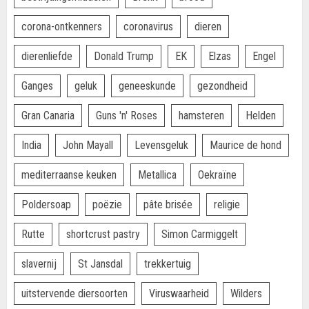
corona-ontkenners
coronavirus
dieren
dierenliefde
Donald Trump
EK
Elzas
Engel
Ganges
geluk
geneeskunde
gezondheid
Gran Canaria
Guns 'n' Roses
hamsteren
Helden
India
John Mayall
Levensgeluk
Maurice de hond
mediterraanse keuken
Metallica
Oekraïne
Poldersoap
poëzie
pâte brisée
religie
Rutte
shortcrust pastry
Simon Carmiggelt
slavernij
St Jansdal
trekkertuig
uitstervende diersoorten
Viruswaarheid
Wilders