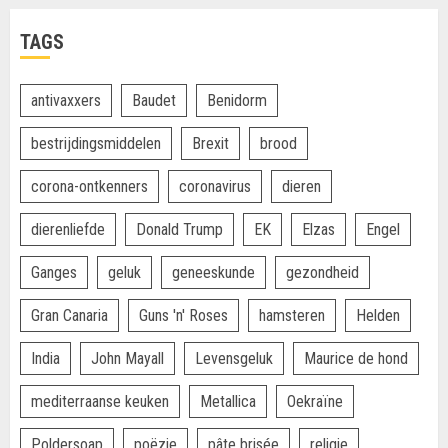
TAGS
antivaxxers
Baudet
Benidorm
bestrijdingsmiddelen
Brexit
brood
corona-ontkenners
coronavirus
dieren
dierenliefde
Donald Trump
EK
Elzas
Engel
Ganges
geluk
geneeskunde
gezondheid
Gran Canaria
Guns 'n' Roses
hamsteren
Helden
India
John Mayall
Levensgeluk
Maurice de hond
mediterraanse keuken
Metallica
Oekraïne
Poldersoap
poëzie
pâte brisée
religie