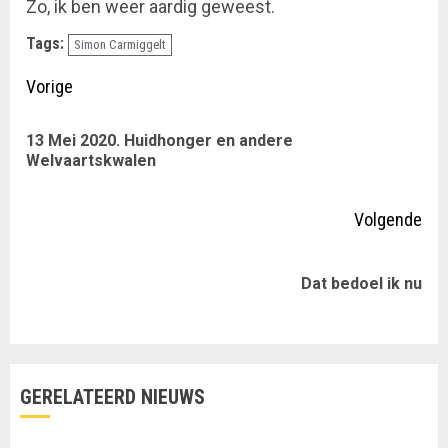
Zo, ik ben weer aardig geweest.
Tags:
Simon Carmiggelt
Doorgaan
Vorige
met
13 Mei 2020. Huidhonger en andere
Vor
lezen
Welvaartskwalen
ber
Volgende
Volgende
Dat bedoel ik nu
bericht:
GERELATEERD NIEUWS