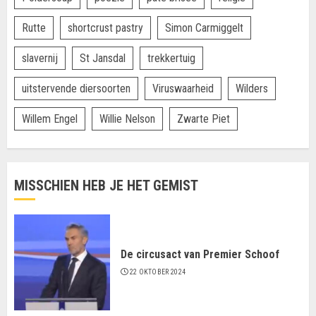
Rutte
shortcrust pastry
Simon Carmiggelt
slavernij
St Jansdal
trekkertuig
uitstervende diersoorten
Viruswaarheid
Wilders
Willem Engel
Willie Nelson
Zwarte Piet
MISSCHIEN HEB JE HET GEMIST
De circusact van Premier Schoof
22 OKTOBER 2024