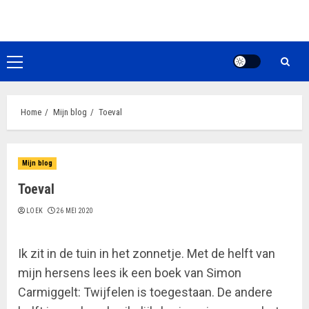
Ga
naar
de
inhoud
Primair
menu
Home
Mijn blog
Toeval
Mijn blog
Toeval
LOEK
26 MEI 2020
Ik zit in de tuin in het zonnetje. Met de helft van
mijn hersens lees ik een boek van Simon
Carmiggelt: Twijfelen is toegestaan. De andere