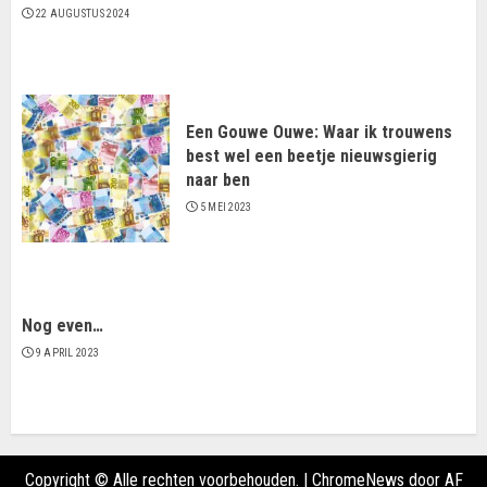
22 AUGUSTUS 2024
Een Gouwe Ouwe: Waar ik trouwens
best wel een beetje nieuwsgierig
naar ben
5 MEI 2023
Nog even…
9 APRIL 2023
Copyright © Alle rechten voorbehouden.
|
ChromeNews
door AF