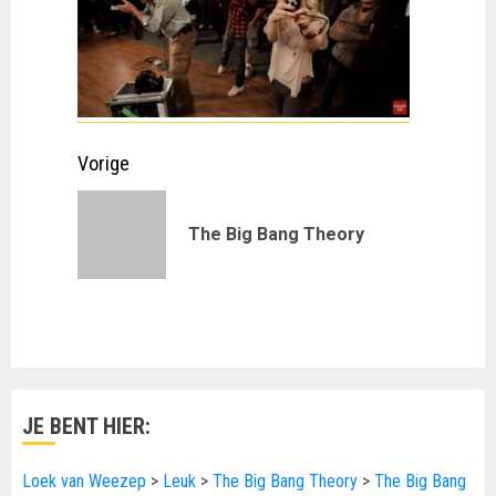
Doorgaan
Vorige
met
Vorig
The Big Bang Theory
lezen
bericht:
JE BENT HIER:
Loek van Weezep
>
Leuk
>
The Big Bang Theory
>
The Big Bang