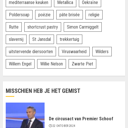
mediterraanse keuken
Metallica
Oekraïne
Poldersoap
poëzie
pâte brisée
religie
Rutte
shortcrust pastry
Simon Carmiggelt
slavernij
St Jansdal
trekkertuig
uitstervende diersoorten
Viruswaarheid
Wilders
Willem Engel
Willie Nelson
Zwarte Piet
MISSCHIEN HEB JE HET GEMIST
De circusact van Premier Schoof
22 OKTOBER 2024