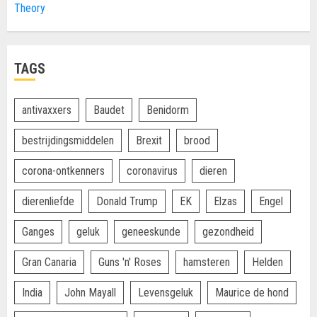
Theory
TAGS
antivaxxers
Baudet
Benidorm
bestrijdingsmiddelen
Brexit
brood
corona-ontkenners
coronavirus
dieren
dierenliefde
Donald Trump
EK
Elzas
Engel
Ganges
geluk
geneeskunde
gezondheid
Gran Canaria
Guns 'n' Roses
hamsteren
Helden
India
John Mayall
Levensgeluk
Maurice de hond