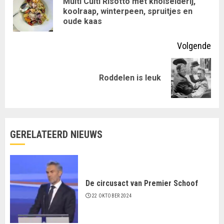
Multi Culti Risotto met knolselderij,
Vor
koolraap, winterpeen, spruitjes en
lezen
oude kaas
ber
Volgende
Volgende
Roddelen is leuk
bericht:
GERELATEERD NIEUWS
De circusact van Premier Schoof
22 OKTOBER 2024