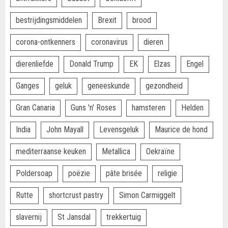
bestrijdingsmiddelen
Brexit
brood
corona-ontkenners
coronavirus
dieren
dierenliefde
Donald Trump
EK
Elzas
Engel
Ganges
geluk
geneeskunde
gezondheid
Gran Canaria
Guns 'n' Roses
hamsteren
Helden
India
John Mayall
Levensgeluk
Maurice de hond
mediterraanse keuken
Metallica
Oekraïne
Poldersoap
poëzie
pâte brisée
religie
Rutte
shortcrust pastry
Simon Carmiggelt
slavernij
St Jansdal
trekkertuig