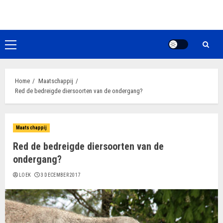
Ga
naar
de
inhoud
Primair
menu
Home
Maatschappij
Red de bedreigde diersoorten van de ondergang?
Maatschappij
Red de bedreigde diersoorten van de
ondergang?
LOEK
3 DECEMBER 2017