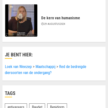
De kern van humanisme
29 AUGUSTUS 2024
JE BENT HIER:
Loek van Weezep
>
Maatschappij
>
Red de bedreigde
diersoorten van de ondergang?
TAGS
antivaxxers
Baudet
Benidorm