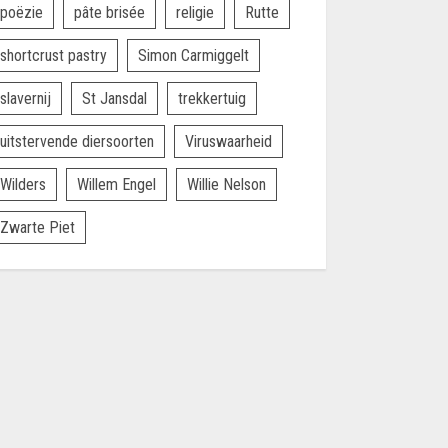
poëzie
pâte brisée
religie
Rutte
shortcrust pastry
Simon Carmiggelt
slavernij
St Jansdal
trekkertuig
uitstervende diersoorten
Viruswaarheid
Wilders
Willem Engel
Willie Nelson
Zwarte Piet