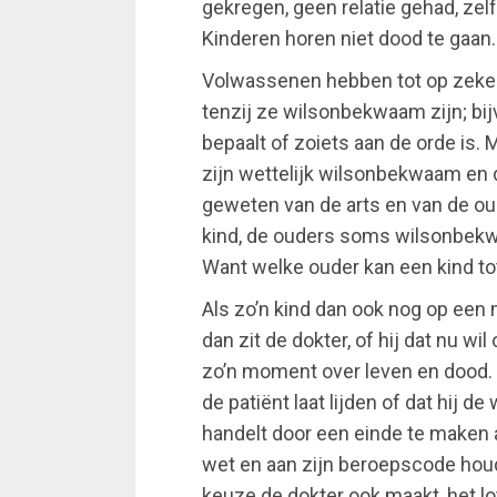
gekregen, geen relatie gehad, ze
Kinderen horen niet dood te gaan.
Volwassenen hebben tot op zeker
tenzij ze wilsonbekwaam zijn; bi
bepaalt of zoiets aan de orde is. 
zijn wettelijk wilsonbekwaam en 
geweten van de arts en van de oude
kind, de ouders soms wilsonbek
Want welke ouder kan een kind to
Als zo’n kind dan ook nog op een 
dan zit de dokter, of hij dat nu wil
zo’n moment over leven en dood. H
de patiënt laat lijden of dat hij d
handelt door een einde te maken a
wet en aan zijn beroepscode hou
keuze de dokter ook maakt, het lot 