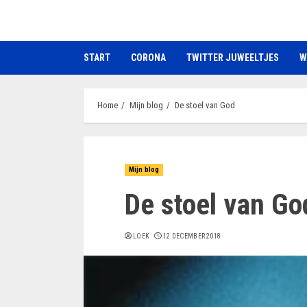
Ga
naar
de
START
CORONA
TWITTER JUWEELTJES
W
inhoud
Home
Mijn blog
De stoel van God
Mijn blog
De stoel van Go
LOEK
12 DECEMBER 2018