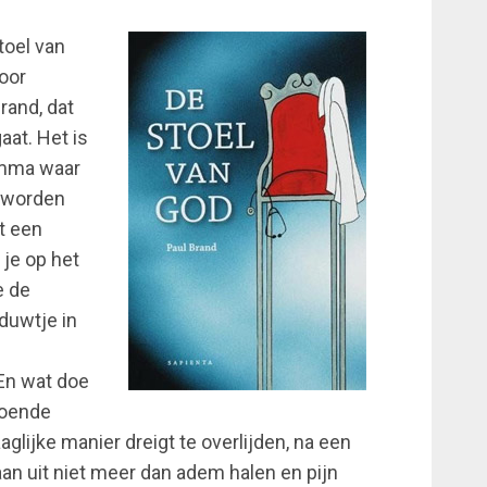
toel van
oor
rand, dat
aat. Het is
emma waar
e worden
t een
 je op het
e de
 duwtje in
En wat doe
doende
aglijke manier dreigt te overlijden, na een
an uit niet meer dan adem halen en pijn