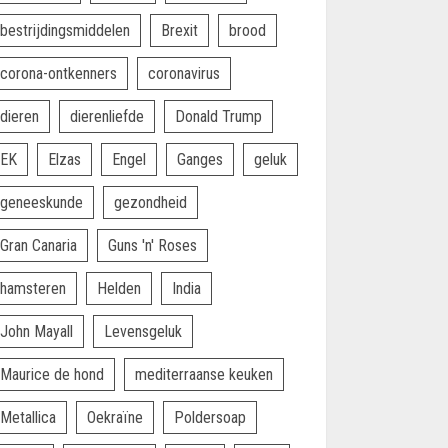
bestrijdingsmiddelen
Brexit
brood
corona-ontkenners
coronavirus
dieren
dierenliefde
Donald Trump
EK
Elzas
Engel
Ganges
geluk
geneeskunde
gezondheid
Gran Canaria
Guns 'n' Roses
hamsteren
Helden
India
John Mayall
Levensgeluk
Maurice de hond
mediterraanse keuken
Metallica
Oekraïne
Poldersoap