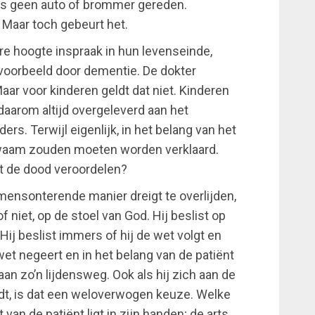
lfs geen auto of brommer gereden.
 Maar toch gebeurt het.
e hoogte inspraak in hun levenseinde,
jvoorbeeld door dementie. De dokter
Maar voor kinderen geldt dat niet. Kinderen
daarom altijd overgeleverd aan het
rs. Terwijl eigenlijk, in het belang van het
waam zouden moeten worden verklaard.
t de dood veroordelen?
mensonterende manier dreigt te overlijden,
 of niet, op de stoel van God. Hij beslist op
ij beslist immers of hij de wet volgt en
e wet negeert en in het belang van de patiënt
an zo’n lijdensweg. Ook als hij zich aan de
dt, is dat een weloverwogen keuze. Welke
van de patiënt ligt in zijn handen; de arts