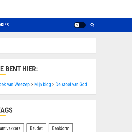
KIES
JE BENT HIER:
oek van Weezep
>
Mijn blog
>
De stoel van God
TAGS
antivaxxers
Baudet
Benidorm