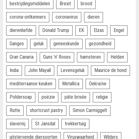
bestrijdingsmiddelen
Brexit
brood
corona-ontkenners
coronavirus
dieren
dierenliefde
Donald Trump
EK
Elzas
Engel
Ganges
geluk
geneeskunde
gezondheid
Gran Canaria
Guns 'n' Roses
hamsteren
Helden
India
John Mayall
Levensgeluk
Maurice de hond
mediterraanse keuken
Metallica
Oekraïne
Poldersoap
poëzie
pâte brisée
religie
Rutte
shortcrust pastry
Simon Carmiggelt
slavernij
St Jansdal
trekkertuig
uitstervende diersoorten
Viruswaarheid
Wilders