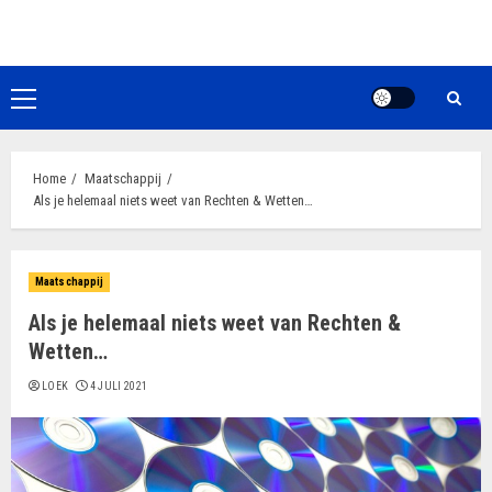
Ga
naar
de
inhoud
Primair
menu
Home
Maatschappij
Als je helemaal niets weet van Rechten & Wetten…
Maatschappij
Als je helemaal niets weet van Rechten &
Wetten…
LOEK
4 JULI 2021