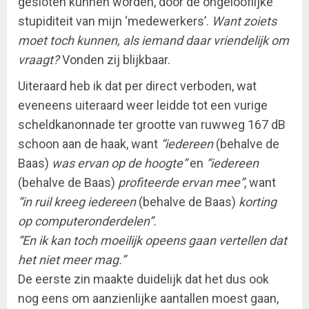
gesloten kunnen worden, door de ongelooflijke
stupiditeit van mijn ‘medewerkers’.
Want zoiets
moet toch kunnen, als iemand daar vriendelijk om
vraagt?
Vonden zij blijkbaar.
Uiteraard heb ik dat per direct verboden, wat
eveneens uiteraard weer leidde tot een vurige
scheldkanonnade ter grootte van ruwweg 167 dB
schoon aan de haak, want
“iedereen
(behalve de
Baas)
was ervan op de hoogte”
en
“iedereen
(behalve de Baas)
profiteerde ervan mee”
, want
“in ruil kreeg iedereen
(behalve de Baas)
korting
op computeronderdelen”.
“En ik kan toch moeilijk opeens gaan vertellen dat
het niet meer mag.”
De eerste zin maakte duidelijk dat het dus ook
nog eens om aanzienlijke aantallen moest gaan,