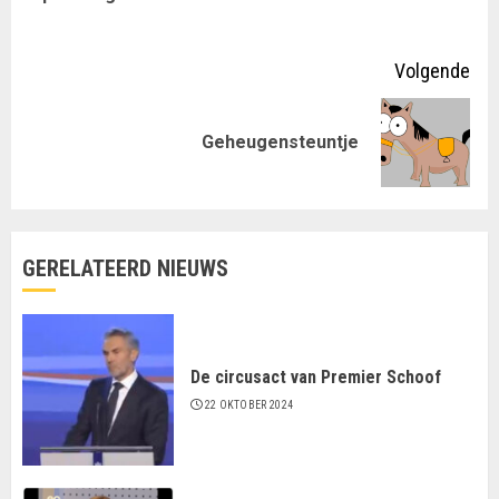
lezen
ber
Volgende
Volgende
Geheugensteuntje
bericht:
GERELATEERD NIEUWS
De circusact van Premier Schoof
22 OKTOBER 2024