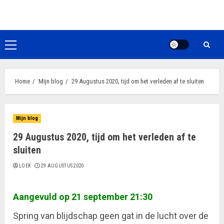
Ga
naar
de
inhoud
Primair
menu
Home
Mijn blog
29 Augustus 2020, tijd om het verleden af te sluiten
Mijn blog
29 Augustus 2020, tijd om het verleden af te
sluiten
LOEK
29 AUGUSTUS 2020
Aangevuld op 21 september 21:30
Spring van blijdschap geen gat in de lucht over de