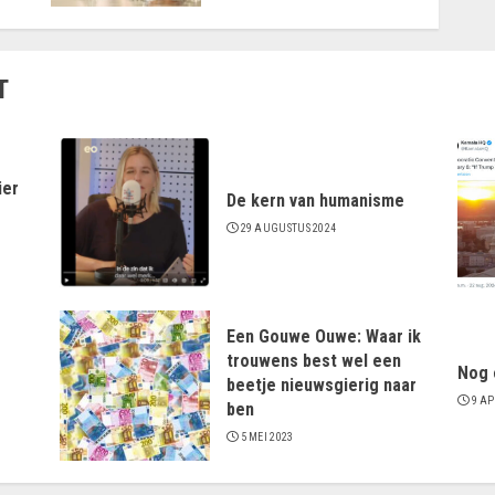
T
ier
De kern van humanisme
29 AUGUSTUS 2024
Een Gouwe Ouwe: Waar ik
trouwens best wel een
Nog 
beetje nieuwsgierig naar
9 AP
ben
5 MEI 2023