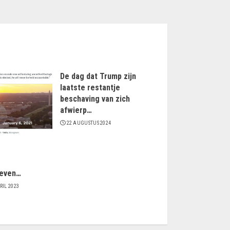
De dag dat Trump zijn
laatste restantje
beschaving van zich
afwierp…
22 AUGUSTUS 2024
even…
RIL 2023