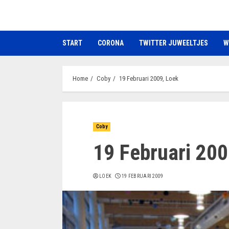
Ga
naar
de
START
CORONA
TWITTER JUWEELTJES
W
inhoud
Home
Coby
19 Februari 2009, Loek
Coby
19 Februari 200
LOEK
19 FEBRUARI 2009