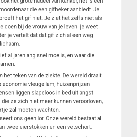
t ook het grote nadeel van kanker, het is een
n moordenaar die een gifbeker aanbiedt. Je
roeft het gif niet. Je ziet het zelfs niet als
 te doen bij de vrouw van je leven; je weet
ter je vertelt dat dat gif zich al een weg
 lichaam.
ef al jarenlang snel moe is, en waar die
wamen.
n het teken van de ziekte. De wereld draait
e economie vleugellam, huizenprijzen
nsen liggen slapeloos in bed uit angst
e die ze zich niet meer kunnen veroorloven,
artje zal moeten wachten.
seert ons geen lor. Onze wereld bestaat al
an twee eierstokken en een vetschort.