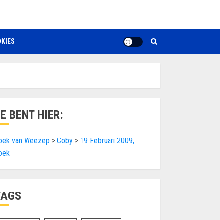
KIES
JE BENT HIER:
oek van Weezep
>
Coby
>
19 Februari 2009,
oek
TAGS