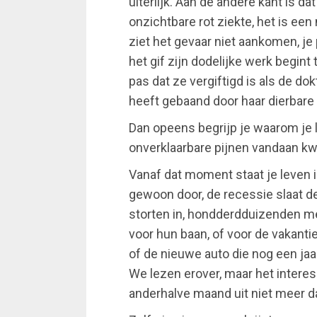
uiterlijk. Aan de andere kant is da
onzichtbare rot ziekte, het is ee
ziet het gevaar niet aankomen, je p
het gif zijn dodelijke werk begint
pas dat ze vergiftigd is als de dok
heeft gebaand door haar dierbare
Dan opeens begrijp je waarom je li
onverklaarbare pijnen vandaan k
Vanaf dat moment staat je leven i
gewoon door, de recessie slaat d
storten in, hondderdduizenden me
voor hun baan, of voor de vakanti
of de nieuwe auto die nog een ja
We lezen erover, maar het interes
anderhalve maand uit niet meer d