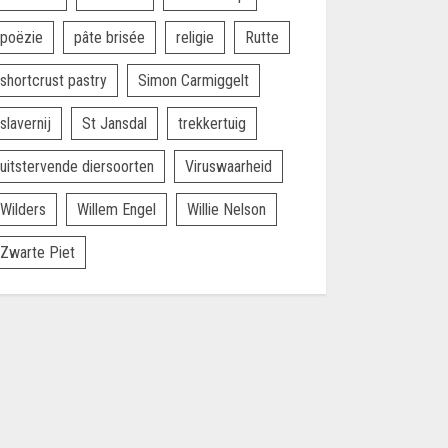
poëzie
pâte brisée
religie
Rutte
shortcrust pastry
Simon Carmiggelt
slavernij
St Jansdal
trekkertuig
uitstervende diersoorten
Viruswaarheid
Wilders
Willem Engel
Willie Nelson
Zwarte Piet