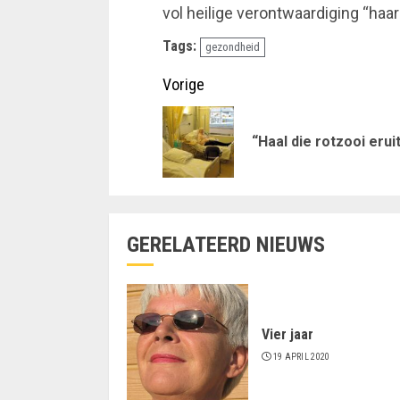
vol heilige verontwaardiging “haar
Tags:
gezondheid
Doorgaan
Vorige
met
“Haal die rotzooi erui
lezen
GERELATEERD NIEUWS
Vier jaar
19 APRIL 2020