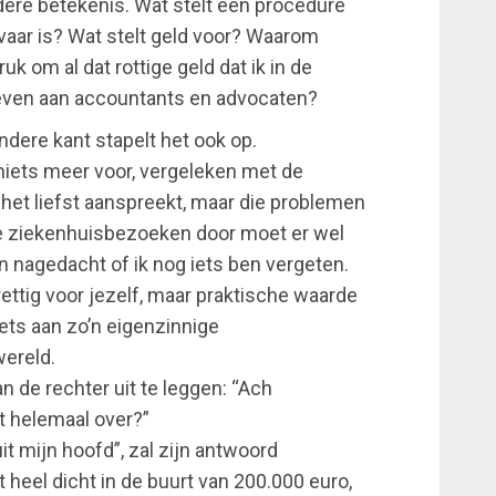
ndere betekenis. Wat stelt een procedure
gevaar is? Wat stelt geld voor? Waarom
k om al dat rottige geld dat ik in de
even aan accountants en advocaten?
andere kant stapelt het ook op.
niets meer voor, vergeleken met de
het liefst aanspreekt, maar die problemen
e ziekenhuisbezoeken door moet er wel
 nagedacht of ik nog iets ben vergeten.
rettig voor jezelf, maar praktische waarde
iets aan zo’n eigenzinnige
wereld.
 de rechter uit te leggen: “Ach
t helemaal over?”
it mijn hoofd”, zal zijn antwoord
t heel dicht in de buurt van 200.000 euro,