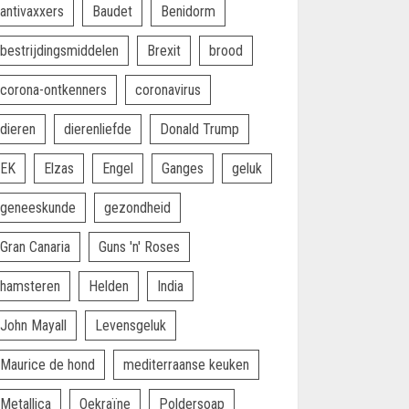
antivaxxers
Baudet
Benidorm
bestrijdingsmiddelen
Brexit
brood
corona-ontkenners
coronavirus
dieren
dierenliefde
Donald Trump
EK
Elzas
Engel
Ganges
geluk
geneeskunde
gezondheid
Gran Canaria
Guns 'n' Roses
hamsteren
Helden
India
John Mayall
Levensgeluk
Maurice de hond
mediterraanse keuken
Metallica
Oekraïne
Poldersoap