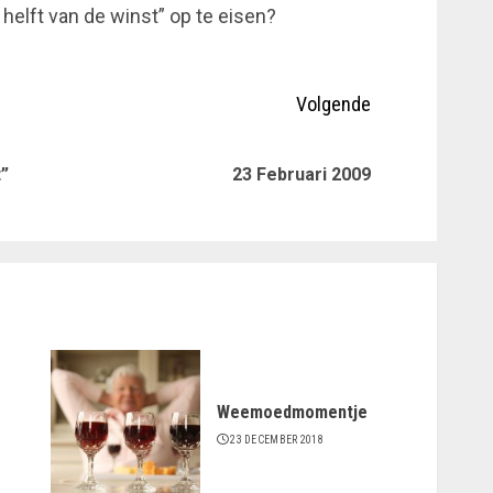
 helft van de winst” op te eisen?
Volgende
Vorig
Volgende
t”
23 Februari 2009
bericht:
bericht:
Weemoedmomentje
23 DECEMBER 2018