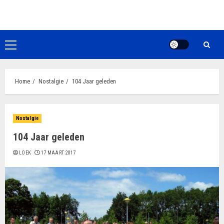
Ga
naar
de
inhoud
Primair
menu
Home
Nostalgie
104 Jaar geleden
Nostalgie
104 Jaar geleden
LOEK
17 MAART 2017