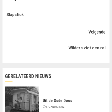
met
Vor
Slapstick
lezen
ber
Volgende
Volgende
Wilders ziet een rol
bericht:
GERELATEERD NIEUWS
Uit de Oude Doos
17 JANUARI 2021