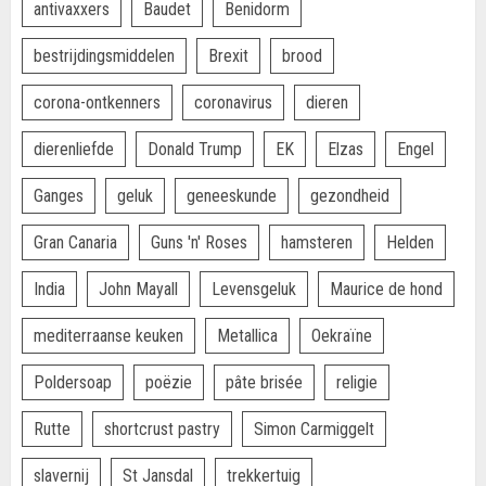
antivaxxers
Baudet
Benidorm
bestrijdingsmiddelen
Brexit
brood
corona-ontkenners
coronavirus
dieren
dierenliefde
Donald Trump
EK
Elzas
Engel
Ganges
geluk
geneeskunde
gezondheid
Gran Canaria
Guns 'n' Roses
hamsteren
Helden
India
John Mayall
Levensgeluk
Maurice de hond
mediterraanse keuken
Metallica
Oekraïne
Poldersoap
poëzie
pâte brisée
religie
Rutte
shortcrust pastry
Simon Carmiggelt
slavernij
St Jansdal
trekkertuig